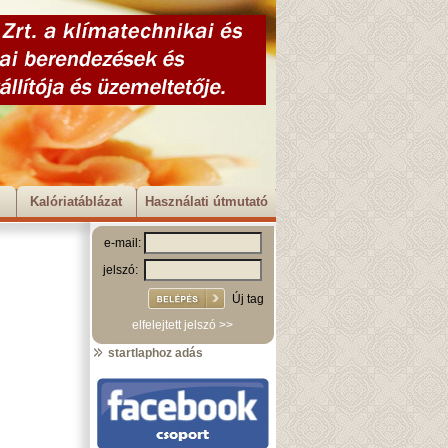
Kalóriatáblázat
Használati útmutató
e-mail:
jelszó:
Új tag
elfelejtett jelszó >>
startlaphoz adás