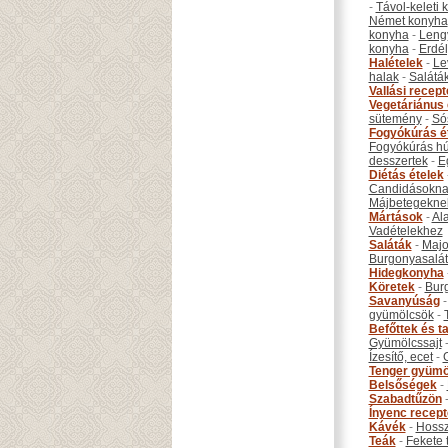
-
Távol-keleti
Német konyha
konyha
-
Leng
konyha
-
Erdél
Halételek
-
Le
halak
-
Salátá
Vallási recep
Vegetáriánus 
sütemény
-
Só
Fogyókúrás é
Fogyókúrás hú
desszertek
-
E
Diétás ételek
Candidásokna
Májbetegekne
Mártások
-
Al
Vadételekhez
Saláták
-
Maj
Burgonyasalá
Hidegkonyha
Köretek
-
Bur
Savanyúság
gyümölcsök
-
Befőttek és ta
Gyümölcssajt
Ízesítő, ecet
-
Tenger gyümö
Belsőségek
-
Szabadtűzön
Ínyenc recep
Kávék
-
Hossz
Teák
-
Fekete 