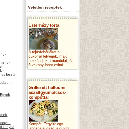
Véletlen receptek
Esterházy torta
A tojásfehérjéket a
ény
-
cukorral felverjük, majd
hozzáadjuk a mandulát, és
emény
-
6 vékony lapot csiná...
el
k
-
les tészta
odalom
-
Grillezett halloumi
aszaltgyümölcsös-
Egyéb
kompóttal
émek,
konyha
-
Kompót: Tegyük egy
ai konyha
lábosba a vizet, a cukrot,