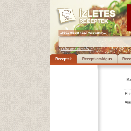
19901 recept közül válogathat...
+ részletes keresés...
Receptek
Receptkatalógus
Rece
K
Ehh
Vis