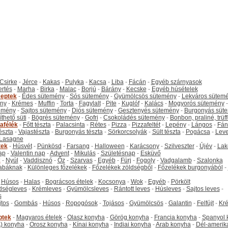
Csirke
-
Jérce
-
Kakas
-
Pulyka
-
Kacsa
-
Liba
-
Fácán
-
Egyéb szárnyasok
ertés
-
Marha
-
Birka
-
Malac
-
Borjú
-
Bárány
-
Kecske
-
Egyéb húsételek
eptek
-
Édes sütemény
-
Sós sütemény
-
Gyümölcsös sütemény
-
Lekváros sütem
ny
-
Krémes
-
Muffin
-
Torta
-
Fagylalt
-
Pite
-
Kuglóf
-
Kalács
-
Mogyorós sütemény
-
emény
-
Sajtos sütemény
-
Diós sütemény
-
Gesztenyés sütemény
-
Burgonyás süt
thető süti
-
Bögrés sütemény
-
Gofri
-
Csokoládés sütemény
-
Bonbon, praliné, trüff
tafélék
-
Főtt tészta
-
Palacsinta
-
Rétes
-
Pizza
-
Pizzafeltét
-
Lepény
-
Lángos
-
Fán
tészta
-
Vajastészta
-
Burgonyás tészta
-
Sörkorcsolyák
-
Sült tészta
-
Pogácsa
-
Leve
Lasagne
tek
-
Húsvét
-
Pünkösd
-
Farsang
-
Halloween
-
Karácsony
-
Szilveszter
-
Újév
-
Lak
ap
-
Valentin nap
-
Advent
-
Mikulás
-
Születésnap
-
Esküvő
k
-
Nyúl
-
Vaddisznó
-
Őz
-
Szarvas
-
Egyéb
-
Fürj
-
Fogoly
-
Vadgalamb
-
Szalonka
abáknak
-
Különleges főzelékek
-
Főzelékek zöldségből
-
Főzelékek burgonyából
-
-
Húsos
-
Halas
-
Bográcsos ételek
-
Kocsonya
-
Wok
-
Egyéb
-
Pörkölt
dségleves
-
Krémleves
-
Gyümölcsleves
-
Rántott leves
-
Húsleves
-
Sajtos leves
-
s
jtos
-
Gombás
-
Húsos
-
Ropogósok
-
Tojásos
-
Gyümölcsös
-
Galantin
-
Felfújt
-
Kr
ptek
-
Magyaros ételek
-
Olasz konyha
-
Görög konyha
-
Francia konyha
-
Spanyol 
) konyha
-
Orosz konyha
-
Kínai konyha
-
Indiai konyha
-
Arab konyha
-
Dél-amerik