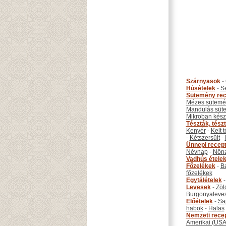
Szárnyasok
-
Húsételek
-
S
Sütemény rec
Mézes sütemé
Mandulás süt
Mikroban készí
Tészták, tész
Kenyér
-
Kelt 
-
Kétszersült
-
Ünnepi recep
Névnap
-
Nőn
Vadhús étele
Főzelékek
-
B
főzelékek
Egytálételek
Levesek
-
Zöl
Burgonyaleve
Előételek
-
Sa
habok
-
Halas
Nemzeti rece
Amerikai (USA