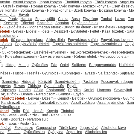
 konyha
-
Afrikai konyha
-
Japán konyha
-
Thaiföldi konyha
-
Török konyha
-
Angol k
-
Osztrák konyha
-
Román konyha
-
Svéd konyha
-
Mexikói konyha
-
Cseh és szlo
yel konyha
-
Bolgár konyha
-
Horvát konyha
-
Szerb konyha
-
Boszniai konyha
-
Mo
yi konyha
-
Egyéb
ves
-
Ponty
-
Harcsa
-
Fogas, süllő
-
Csuka
-
Busa
-
Pisztráng
-
Tonhal
-
Lazac
-
Ten
k
-
Kecsege
-
Tőkehal
-
Szardínia
-
Angolna
-
Egyéb halételek
tek
-
Zsidó ételek
-
Mohamedán ételek
-
Buddhista ételek
-
Krisna ételek
-
Nagyböjti
ételek
-
Leves
-
Előétel
-
Főétel
-
Desszert
-
Egytálétel
-
Feltét
-
Kása, főzelék
-
Salá
s sütemény
telek
-
90 napos fogyókúra
-
Atkins diéta
-
Fogyókúrás saláta
-
Fogyókúrás levesek
sételek
-
Fogyis zöldségételek
-
Fogyókúrás halételek
-
Fogyis szendvicsek
-
Fogy
gyéb
-
Cukorbetegeknek
-
Lisztérzékenyeknek
-
Tejcukorérzékenyeknek
-
Vesebetegekn
k
-
Koleszterinszegény
-
Szív és érrendszeri
-
Reform ételek
-
Vércsoport diéta
-
k
ap
-
Hideg
-
Meleg
-
Gyümölcs
-
Pác
-
Öntet
-
Sajtkrém
-
Burgonyamártás
-
Halétele
onézes
-
Húsos
-
Tésztás
-
Gyümölcs
-
Különleges
-
Tavaszi
-
Salátaöntet
-
Sajtsalá
ta
-
Szendvics
-
Hidegtál
-
Körözött
-
Szendvicskrém
-
Pástétom
-
Pecsenyék hidegen
gonyás
-
Rizses
-
Zöldség
-
Gyümölcsös
-
Egyéb
-
Káposzta
-
Uborka
-
Cékla
-
Csalamádé
-
Paprika
-
Karfiol
-
Hagyma
-
Savanyított
Tök, sütőtök
-
Dinnye
-
Paradicsom
-
Gomba
-
Egyéb
rtósított ételek
-
Lekvár
-
Dzsem
-
Kompót
-
Befőttek
-
Gyümölcskocsonya
-
Gyümö
-
Kandírozott gyümölcs
-
Tartósított zöldség
-
Aszalt zöldség
-
Aszalt gyümölcs
-
Szö
Gyümölcsbor
lcsei
-
Polip
-
Rák
-
Homár
-
Kagyló
-
Tintahal
Máj
-
Vese
-
Velő
-
Szív
-
Tüdő
-
Pacal
-
Zuza
-
Grill
-
Bogrács
-
Nyárson sült
tek
-
Tapas
-
Pesto
-
Sajt
ú kávé
-
Eszpresszó
-
Cappuccino
-
Török kávé
-
Jeges kávé
-
Alkoholos kávé
tea
-
Zöld tea
-
Gyümölcstea
-
Gyógytea
-
Jeges tea
-
Alkoholos tea