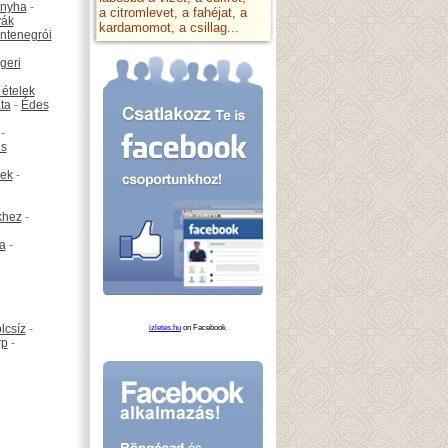
onyha
-
a citromlevet, a fahéjat, a
vák
kardamomot, a csillag...
ntenegrói
geri
 ételek
ta
-
Édes
-
is
ek
-
khez
-
ta
-
lcsíz
-
izletes.hu
on Facebook
rp
-