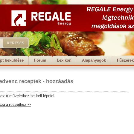
pt beküldése
Fórum
Lexikon
Alapanyagok
Fűszerek
edvenc receptek - hozzáadás
ez a művelethez be kell lépnie!
sza a recepthez >>