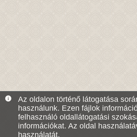
info
Az oldalon történő látogatása során
használunk. Ezen fájlok informáci
felhasználó oldallátogatási szoká
információkat. Az oldal használatá
használatát.