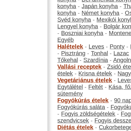
konyha
-
Japán konyha
-
Th
konyha
-
Német konyha
-
Os
Svéd konyha
-
Mexikói kony
Lengyel konyha
-
Bolgár ko
-
Boszniai konyha
-
Montene
Egyéb
Halételek
-
Leves
-
Ponty
-
-
Pisztráng
-
Tonhal
-
Lazac
Tőkehal
-
Szardínia
-
Angol
Vallási receptek
-
Zsidó éte
ételek
-
Krisna ételek
-
Nagyb
Vegetáriánus ételek
-
Leve
Egytálétel
-
Feltét
-
Kása, fő
sütemény
Fogyókúrás ételek
-
90 na
Fogyókúrás saláta
-
Fogyókú
-
Fogyis zöldségételek
-
Fog
szendvicsek
-
Fogyis dessze
Diétás ételek
-
Cukorbeteg