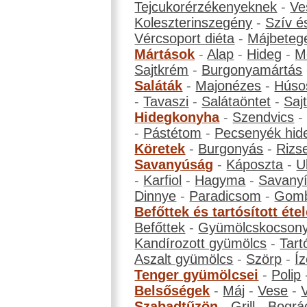
Tejcukorérzékenyeknek
-
Ve
Koleszterinszegény
-
Szív é
Vércsoport diéta
-
Májbeteg
Mártások
-
Alap
-
Hideg
-
M
Sajtkrém
-
Burgonyamártás
Saláták
-
Majonézes
-
Húso
-
Tavaszi
-
Salátaöntet
-
Saj
Hidegkonyha
-
Szendvics
-
Pástétom
-
Pecsenyék hid
Köretek
-
Burgonyás
-
Rizs
Savanyúság
-
Káposzta
-
U
-
Karfiol
-
Hagyma
-
Savanyí
Dinnye
-
Paradicsom
-
Gom
Befőttek és tartósított éte
Befőttek
-
Gyümölcskocson
Kandírozott gyümölcs
-
Tart
Aszalt gyümölcs
-
Szörp
-
Íz
Tenger gyümölcsei
-
Polip
Belsőségek
-
Máj
-
Vese
-
Szabadtűzön
-
Grill
-
Bográ