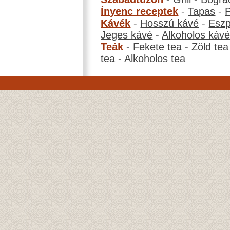
Ínyenc receptek
-
Tapas
-
Kávék
-
Hosszú kávé
-
Eszp
Jeges kávé
-
Alkoholos káv
Teák
-
Fekete tea
-
Zöld tea
tea
-
Alkoholos tea