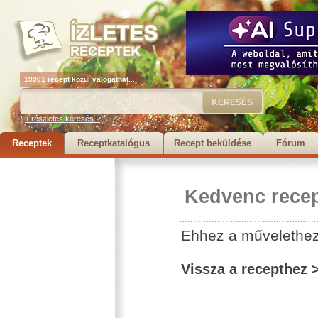
19901 recept közül válogathat...
+ részletes keresés...
Receptek
Receptkatalógus
Recept beküldése
Fórum
Kedvenc recep
Ehhez a művelethez 
Vissza a recepthez 