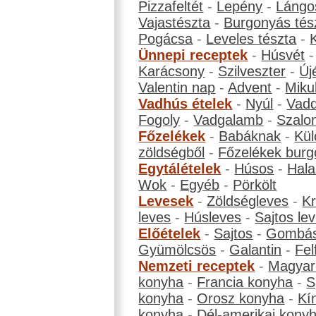
Pizzafeltét
-
Lepény
-
Lángo
Vajastészta
-
Burgonyás tés
Pogácsa
-
Leveles tészta
-
Ünnepi receptek
-
Húsvét
Karácsony
-
Szilveszter
-
Új
Valentin nap
-
Advent
-
Miku
Vadhús ételek
-
Nyúl
-
Vadd
Fogoly
-
Vadgalamb
-
Szalo
Főzelékek
-
Babáknak
-
Kül
zöldségből
-
Főzelékek burg
Egytálételek
-
Húsos
-
Hala
Wok
-
Egyéb
-
Pörkölt
Levesek
-
Zöldségleves
-
K
leves
-
Húsleves
-
Sajtos le
Előételek
-
Sajtos
-
Gombá
Gyümölcsös
-
Galantin
-
Fel
Nemzeti receptek
-
Magyar
konyha
-
Francia konyha
-
S
konyha
-
Orosz konyha
-
Kí
konyha
-
Dél-amerikai kony