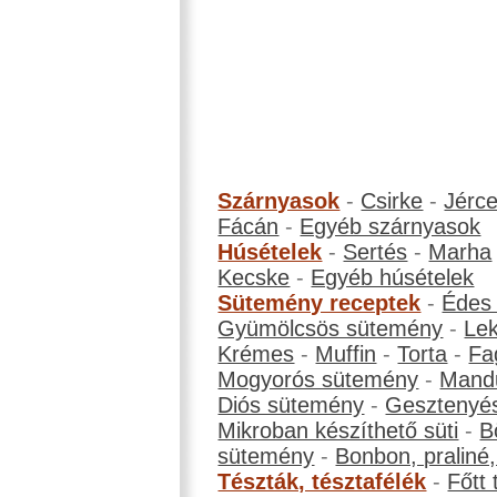
Szárnyasok
-
Csirke
-
Jérc
Fácán
-
Egyéb szárnyasok
Húsételek
-
Sertés
-
Marha
Kecske
-
Egyéb húsételek
Sütemény receptek
-
Édes
Gyümölcsös sütemény
-
Le
Krémes
-
Muffin
-
Torta
-
Fa
Mogyorós sütemény
-
Mand
Diós sütemény
-
Gesztenyé
Mikroban készíthető süti
-
B
sütemény
-
Bonbon, praliné, 
Tészták, tésztafélék
-
Főtt 