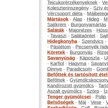
Tejcukorérzékenyeknek
-
Ve
Koleszterinszegény
-
Szív é
Vércsoport diéta
-
Májbeteg
Mártások
-
Alap
-
Hideg
-
M
Sajtkrém
-
Burgonyamártás
Saláták
-
Majonézes
-
Húso
-
Tavaszi
-
Salátaöntet
-
Saj
Hidegkonyha
-
Szendvics
-
Pástétom
-
Pecsenyék hid
Köretek
-
Burgonyás
-
Rizs
Savanyúság
-
Káposzta
-
U
-
Karfiol
-
Hagyma
-
Savanyí
Dinnye
-
Paradicsom
-
Gom
Befőttek és tartósított éte
Befőttek
-
Gyümölcskocson
Kandírozott gyümölcs
-
Tart
Aszalt gyümölcs
-
Szörp
-
Íz
Tenger gyümölcsei
-
Polip
Belsőségek
-
Máj
-
Vese
-
Szabadtűzön
-
Grill
-
Bográ