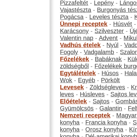
Pizzafeltét
-
Lepény
-
Lángo
Vajastészta
-
Burgonyás tés
Pogácsa
-
Leveles tészta
-
Ünnepi receptek
-
Húsvét
Karácsony
-
Szilveszter
-
Új
Valentin nap
-
Advent
-
Miku
Vadhús ételek
-
Nyúl
-
Vadd
Fogoly
-
Vadgalamb
-
Szalo
Főzelékek
-
Babáknak
-
Kül
zöldségből
-
Főzelékek burg
Egytálételek
-
Húsos
-
Hala
Wok
-
Egyéb
-
Pörkölt
Levesek
-
Zöldségleves
-
K
leves
-
Húsleves
-
Sajtos le
Előételek
-
Sajtos
-
Gombá
Gyümölcsös
-
Galantin
-
Fel
Nemzeti receptek
-
Magyar
konyha
-
Francia konyha
-
S
konyha
-
Orosz konyha
-
Kí
konyha
-
Dél-amerikai kony