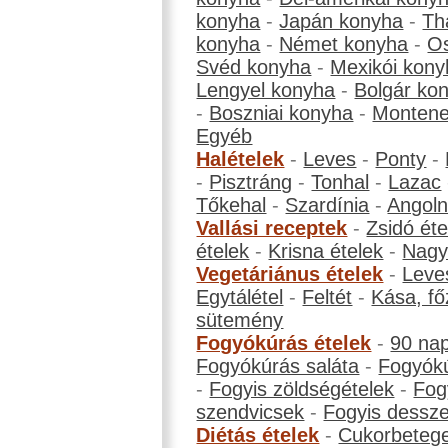
konyha
-
Japán konyha
-
Th
konyha
-
Német konyha
-
Os
Svéd konyha
-
Mexikói kony
Lengyel konyha
-
Bolgár ko
-
Boszniai konyha
-
Montene
Egyéb
Halételek
-
Leves
-
Ponty
-
-
Pisztráng
-
Tonhal
-
Lazac
Tőkehal
-
Szardínia
-
Angol
Vallási receptek
-
Zsidó éte
ételek
-
Krisna ételek
-
Nagyb
Vegetáriánus ételek
-
Leve
Egytálétel
-
Feltét
-
Kása, fő
sütemény
Fogyókúrás ételek
-
90 na
Fogyókúrás saláta
-
Fogyókú
-
Fogyis zöldségételek
-
Fog
szendvicsek
-
Fogyis dessze
Diétás ételek
-
Cukorbeteg