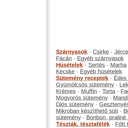
Szárnyasok
-
Csirke
-
Jérc
Fácán
-
Egyéb szárnyasok
Húsételek
-
Sertés
-
Marha
Kecske
-
Egyéb húsételek
Sütemény receptek
-
Édes
Gyümölcsös sütemény
-
Le
Krémes
-
Muffin
-
Torta
-
Fa
Mogyorós sütemény
-
Mand
Diós sütemény
-
Gesztenyé
Mikroban készíthető süti
-
B
sütemény
-
Bonbon, praliné, 
Tészták, tésztafélék
-
Főtt 