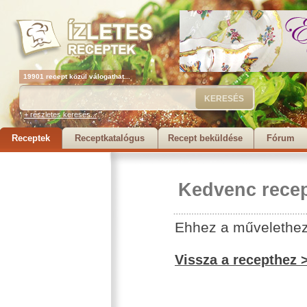
19901 recept közül válogathat...
+ részletes keresés...
Receptek
Receptkatalógus
Recept beküldése
Fórum
Kedvenc recep
Ehhez a művelethez 
Vissza a recepthez 