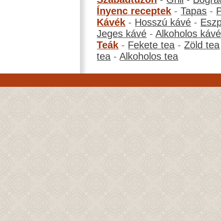
Ínyenc receptek
-
Tapas
-
Kávék
-
Hosszú kávé
-
Eszp
Jeges kávé
-
Alkoholos káv
Teák
-
Fekete tea
-
Zöld tea
tea
-
Alkoholos tea