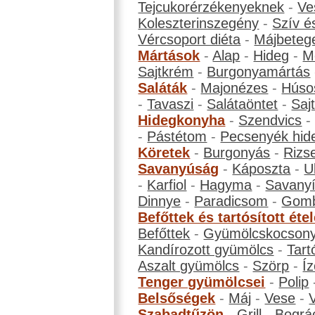
Tejcukorérzékenyeknek
-
Ve
Koleszterinszegény
-
Szív é
Vércsoport diéta
-
Májbeteg
Mártások
-
Alap
-
Hideg
-
M
Sajtkrém
-
Burgonyamártás
Saláták
-
Majonézes
-
Húso
-
Tavaszi
-
Salátaöntet
-
Saj
Hidegkonyha
-
Szendvics
-
Pástétom
-
Pecsenyék hid
Köretek
-
Burgonyás
-
Rizs
Savanyúság
-
Káposzta
-
U
-
Karfiol
-
Hagyma
-
Savanyí
Dinnye
-
Paradicsom
-
Gom
Befőttek és tartósított éte
Befőttek
-
Gyümölcskocson
Kandírozott gyümölcs
-
Tart
Aszalt gyümölcs
-
Szörp
-
Íz
Tenger gyümölcsei
-
Polip
Belsőségek
-
Máj
-
Vese
-
Szabadtűzön
-
Grill
-
Bográ