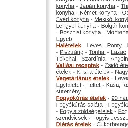
konyha
-
Japán konyha
-
Th
konyha
-
Német konyha
-
Os
Svéd konyha
-
Mexikói kony
Lengyel konyha
-
Bolgár ko
-
Boszniai konyha
-
Montene
Egyéb
Halételek
-
Leves
-
Ponty
-
-
Pisztráng
-
Tonhal
-
Lazac
Tőkehal
-
Szardínia
-
Angol
Vallási receptek
-
Zsidó éte
ételek
-
Krisna ételek
-
Nagyb
Vegetáriánus ételek
-
Leve
Egytálétel
-
Feltét
-
Kása, fő
sütemény
Fogyókúrás ételek
-
90 na
Fogyókúrás saláta
-
Fogyókú
-
Fogyis zöldségételek
-
Fog
szendvicsek
-
Fogyis dessze
Diétás ételek
-
Cukorbeteg