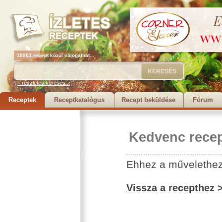
19901 recept közül válogathat...
+ részletes keresés...
Receptek
Receptkatalógus
Recept beküldése
Fórum
Kedvenc recep
Ehhez a művelethez 
Vissza a recepthez 