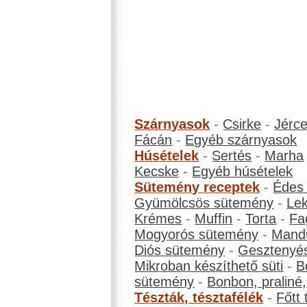
Szárnyasok
-
Csirke
-
Jérc
Fácán
-
Egyéb szárnyasok
Húsételek
-
Sertés
-
Marha
Kecske
-
Egyéb húsételek
Sütemény receptek
-
Édes
Gyümölcsös sütemény
-
Le
Krémes
-
Muffin
-
Torta
-
Fa
Mogyorós sütemény
-
Mand
Diós sütemény
-
Gesztenyé
Mikroban készíthető süti
-
B
sütemény
-
Bonbon, praliné, 
Tészták, tésztafélék
-
Főtt 