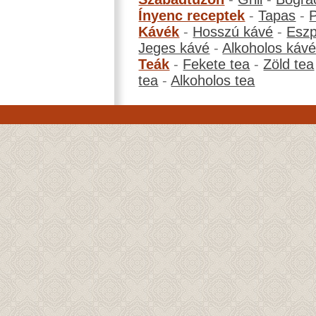
Ínyenc receptek
-
Tapas
-
Kávék
-
Hosszú kávé
-
Eszp
Jeges kávé
-
Alkoholos káv
Teák
-
Fekete tea
-
Zöld tea
tea
-
Alkoholos tea