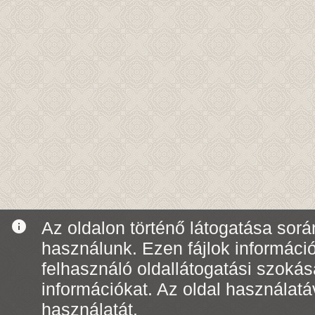
info
Az oldalon történő látogatása során
használunk. Ezen fájlok informáci
felhasználó oldallátogatási szoká
információkat. Az oldal használatá
használatát.