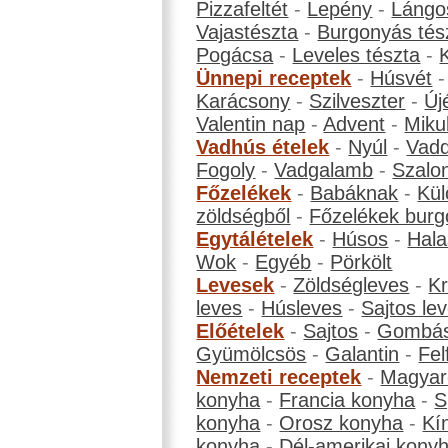
Pizzafeltét
-
Lepény
-
Lángo
Vajastészta
-
Burgonyás tés
Pogácsa
-
Leveles tészta
-
Ünnepi receptek
-
Húsvét
Karácsony
-
Szilveszter
-
Új
Valentin nap
-
Advent
-
Miku
Vadhús ételek
-
Nyúl
-
Vadd
Fogoly
-
Vadgalamb
-
Szalo
Főzelékek
-
Babáknak
-
Kül
zöldségből
-
Főzelékek burg
Egytálételek
-
Húsos
-
Hala
Wok
-
Egyéb
-
Pörkölt
Levesek
-
Zöldségleves
-
K
leves
-
Húsleves
-
Sajtos le
Előételek
-
Sajtos
-
Gombá
Gyümölcsös
-
Galantin
-
Fel
Nemzeti receptek
-
Magyar
konyha
-
Francia konyha
-
S
konyha
-
Orosz konyha
-
Kí
konyha
-
Dél-amerikai kony