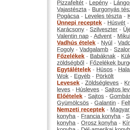
Pizzafeltét
-
Lepény
-
Lángo
Vajastészta
-
Burgonyás tés
Pogácsa
-
Leveles tészta
-
Ünnepi receptek
-
Húsvét
Karácsony
-
Szilveszter
-
Új
Valentin nap
-
Advent
-
Miku
Vadhús ételek
-
Nyúl
-
Vadd
Fogoly
-
Vadgalamb
-
Szalo
Főzelékek
-
Babáknak
-
Kül
zöldségből
-
Főzelékek burg
Egytálételek
-
Húsos
-
Hala
Wok
-
Egyéb
-
Pörkölt
Levesek
-
Zöldségleves
-
K
leves
-
Húsleves
-
Sajtos le
Előételek
-
Sajtos
-
Gombá
Gyümölcsös
-
Galantin
-
Fel
Nemzeti receptek
-
Magyar
konyha
-
Francia konyha
-
S
konyha
-
Orosz konyha
-
Kí
konyha
-
Dél-amerikai kony