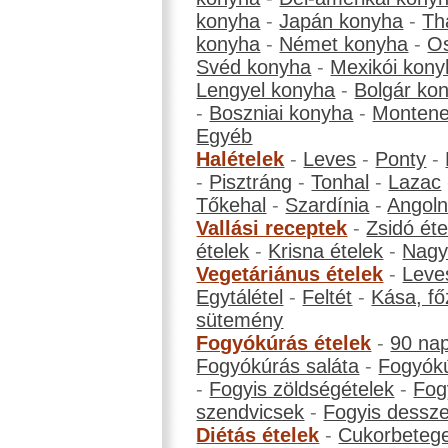
konyha
-
Japán konyha
-
Th
konyha
-
Német konyha
-
Os
Svéd konyha
-
Mexikói kony
Lengyel konyha
-
Bolgár ko
-
Boszniai konyha
-
Montene
Egyéb
Halételek
-
Leves
-
Ponty
-
-
Pisztráng
-
Tonhal
-
Lazac
Tőkehal
-
Szardínia
-
Angol
Vallási receptek
-
Zsidó éte
ételek
-
Krisna ételek
-
Nagyb
Vegetáriánus ételek
-
Leve
Egytálétel
-
Feltét
-
Kása, fő
sütemény
Fogyókúrás ételek
-
90 na
Fogyókúrás saláta
-
Fogyókú
-
Fogyis zöldségételek
-
Fog
szendvicsek
-
Fogyis dessze
Diétás ételek
-
Cukorbeteg