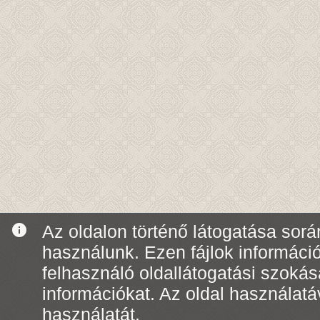
info
Az oldalon történő látogatása során
használunk. Ezen fájlok informáci
felhasználó oldallátogatási szoká
információkat. Az oldal használatá
használatát.