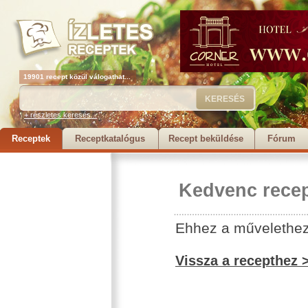
19901 recept közül válogathat...
+ részletes keresés...
Receptek
Receptkatalógus
Recept beküldése
Fórum
Kedvenc recep
Ehhez a művelethez 
Vissza a recepthez 