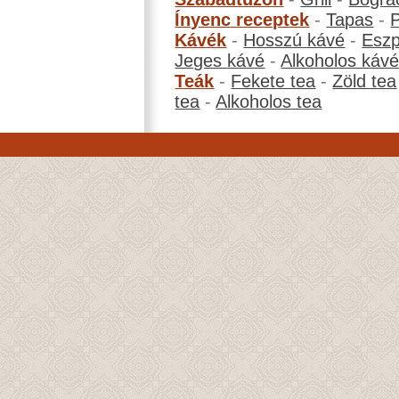
Ínyenc receptek
-
Tapas
-
Kávék
-
Hosszú kávé
-
Eszp
Jeges kávé
-
Alkoholos káv
Teák
-
Fekete tea
-
Zöld tea
tea
-
Alkoholos tea