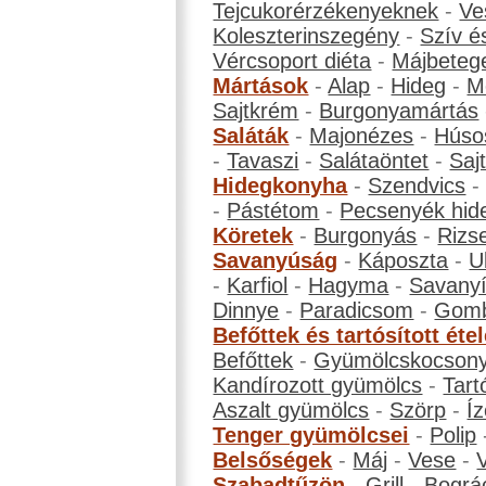
Tejcukorérzékenyeknek
-
Ve
Koleszterinszegény
-
Szív é
Vércsoport diéta
-
Májbeteg
Mártások
-
Alap
-
Hideg
-
M
Sajtkrém
-
Burgonyamártás
Saláták
-
Majonézes
-
Húso
-
Tavaszi
-
Salátaöntet
-
Saj
Hidegkonyha
-
Szendvics
-
Pástétom
-
Pecsenyék hid
Köretek
-
Burgonyás
-
Rizs
Savanyúság
-
Káposzta
-
U
-
Karfiol
-
Hagyma
-
Savanyí
Dinnye
-
Paradicsom
-
Gom
Befőttek és tartósított éte
Befőttek
-
Gyümölcskocson
Kandírozott gyümölcs
-
Tart
Aszalt gyümölcs
-
Szörp
-
Íz
Tenger gyümölcsei
-
Polip
Belsőségek
-
Máj
-
Vese
-
Szabadtűzön
-
Grill
-
Bográ