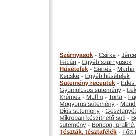
Szárnyasok
-
Csirke
-
Jérc
Fácán
-
Egyéb szárnyasok
Húsételek
-
Sertés
-
Marha
Kecske
-
Egyéb húsételek
Sütemény receptek
-
Édes
Gyümölcsös sütemény
-
Le
Krémes
-
Muffin
-
Torta
-
Fa
Mogyorós sütemény
-
Mand
Diós sütemény
-
Gesztenyé
Mikroban készíthető süti
-
B
sütemény
-
Bonbon, praliné, 
Tészták, tésztafélék
-
Főtt 