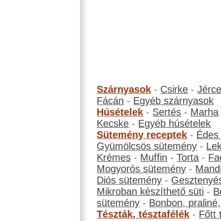
Szárnyasok
-
Csirke
-
Jérc
Fácán
-
Egyéb szárnyasok
Húsételek
-
Sertés
-
Marha
Kecske
-
Egyéb húsételek
Sütemény receptek
-
Édes
Gyümölcsös sütemény
-
Le
Krémes
-
Muffin
-
Torta
-
Fa
Mogyorós sütemény
-
Mand
Diós sütemény
-
Gesztenyé
Mikroban készíthető süti
-
B
sütemény
-
Bonbon, praliné, 
Tészták, tésztafélék
-
Főtt 