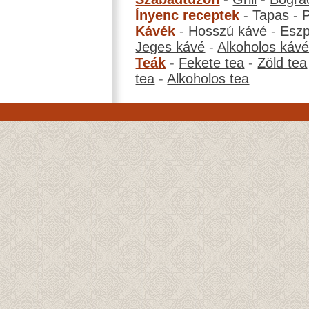
Ínyenc receptek
-
Tapas
-
Kávék
-
Hosszú kávé
-
Eszp
Jeges kávé
-
Alkoholos káv
Teák
-
Fekete tea
-
Zöld tea
tea
-
Alkoholos tea