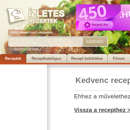
19901 recept közül válogathat...
+ részletes keresés...
Receptek
Receptkatalógus
Recept beküldése
Fórum
Kedvenc recep
Ehhez a művelethez 
Vissza a recepthez 