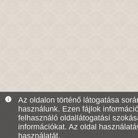
info
Az oldalon történő látogatása során
használunk. Ezen fájlok informáci
felhasználó oldallátogatási szoká
információkat. Az oldal használatá
használatát.