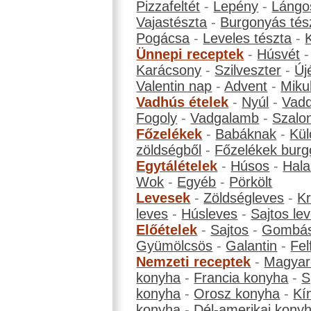
Pizzafeltét
-
Lepény
-
Lángo
Vajastészta
-
Burgonyás tés
Pogácsa
-
Leveles tészta
-
Ünnepi receptek
-
Húsvét
Karácsony
-
Szilveszter
-
Új
Valentin nap
-
Advent
-
Miku
Vadhús ételek
-
Nyúl
-
Vadd
Fogoly
-
Vadgalamb
-
Szalo
Főzelékek
-
Babáknak
-
Kül
zöldségből
-
Főzelékek burg
Egytálételek
-
Húsos
-
Hala
Wok
-
Egyéb
-
Pörkölt
Levesek
-
Zöldségleves
-
K
leves
-
Húsleves
-
Sajtos le
Előételek
-
Sajtos
-
Gombá
Gyümölcsös
-
Galantin
-
Fel
Nemzeti receptek
-
Magyar
konyha
-
Francia konyha
-
S
konyha
-
Orosz konyha
-
Kí
konyha
-
Dél-amerikai kony