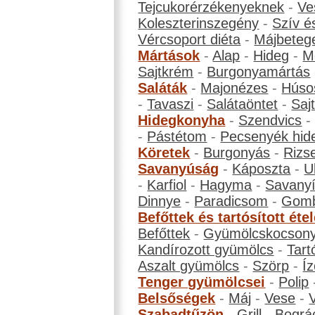
Tejcukorérzékenyeknek
-
Ve
Koleszterinszegény
-
Szív é
Vércsoport diéta
-
Májbeteg
Mártások
-
Alap
-
Hideg
-
M
Sajtkrém
-
Burgonyamártás
Saláták
-
Majonézes
-
Húso
-
Tavaszi
-
Salátaöntet
-
Saj
Hidegkonyha
-
Szendvics
-
Pástétom
-
Pecsenyék hid
Köretek
-
Burgonyás
-
Rizs
Savanyúság
-
Káposzta
-
U
-
Karfiol
-
Hagyma
-
Savanyí
Dinnye
-
Paradicsom
-
Gom
Befőttek és tartósított éte
Befőttek
-
Gyümölcskocson
Kandírozott gyümölcs
-
Tart
Aszalt gyümölcs
-
Szörp
-
Íz
Tenger gyümölcsei
-
Polip
Belsőségek
-
Máj
-
Vese
-
Szabadtűzön
-
Grill
-
Bográ