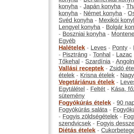
konyha
-
Japán konyha
-
Th
konyha
-
Német konyha
-
Os
Svéd konyha
-
Mexikói kony
Lengyel konyha
-
Bolgár ko
-
Boszniai konyha
-
Montene
Egyéb
Halételek
-
Leves
-
Ponty
-
-
Pisztráng
-
Tonhal
-
Lazac
Tőkehal
-
Szardínia
-
Angol
Vallási receptek
-
Zsidó éte
ételek
-
Krisna ételek
-
Nagyb
Vegetáriánus ételek
-
Leve
Egytálétel
-
Feltét
-
Kása, fő
sütemény
Fogyókúrás ételek
-
90 na
Fogyókúrás saláta
-
Fogyókú
-
Fogyis zöldségételek
-
Fog
szendvicsek
-
Fogyis dessze
Diétás ételek
-
Cukorbeteg