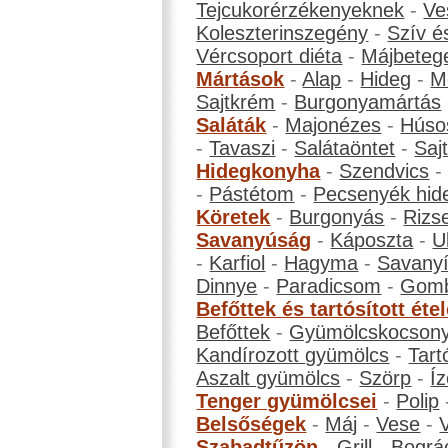
Tejcukorérzékenyeknek
-
Ve
Koleszterinszegény
-
Szív é
Vércsoport diéta
-
Májbeteg
Mártások
-
Alap
-
Hideg
-
M
Sajtkrém
-
Burgonyamártás
Saláták
-
Majonézes
-
Húso
-
Tavaszi
-
Salátaöntet
-
Saj
Hidegkonyha
-
Szendvics
-
Pástétom
-
Pecsenyék hid
Köretek
-
Burgonyás
-
Rizs
Savanyúság
-
Káposzta
-
U
-
Karfiol
-
Hagyma
-
Savanyí
Dinnye
-
Paradicsom
-
Gom
Befőttek és tartósított éte
Befőttek
-
Gyümölcskocson
Kandírozott gyümölcs
-
Tart
Aszalt gyümölcs
-
Szörp
-
Íz
Tenger gyümölcsei
-
Polip
Belsőségek
-
Máj
-
Vese
-
Szabadtűzön
-
Grill
-
Bográ