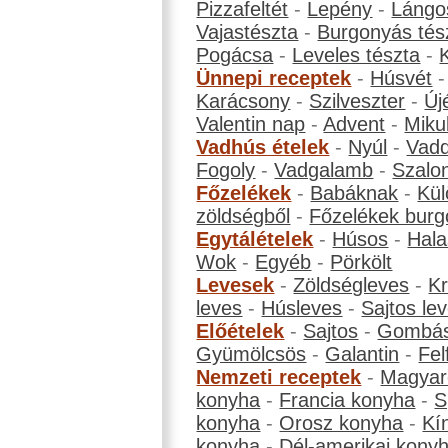
Pizzafeltét
-
Lepény
-
Lángo
Vajastészta
-
Burgonyás tés
Pogácsa
-
Leveles tészta
-
Ünnepi receptek
-
Húsvét
Karácsony
-
Szilveszter
-
Új
Valentin nap
-
Advent
-
Miku
Vadhús ételek
-
Nyúl
-
Vadd
Fogoly
-
Vadgalamb
-
Szalo
Főzelékek
-
Babáknak
-
Kül
zöldségből
-
Főzelékek burg
Egytálételek
-
Húsos
-
Hala
Wok
-
Egyéb
-
Pörkölt
Levesek
-
Zöldségleves
-
K
leves
-
Húsleves
-
Sajtos le
Előételek
-
Sajtos
-
Gombá
Gyümölcsös
-
Galantin
-
Fel
Nemzeti receptek
-
Magyar
konyha
-
Francia konyha
-
S
konyha
-
Orosz konyha
-
Kí
konyha
-
Dél-amerikai kony