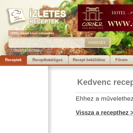
19901 recept közül válogathat...
+ részletes keresés...
Receptek
Receptkatalógus
Recept beküldése
Fórum
Kedvenc recep
Ehhez a művelethez 
Vissza a recepthez 