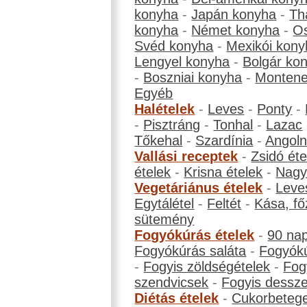
konyha
-
Japán konyha
-
Th
konyha
-
Német konyha
-
Os
Svéd konyha
-
Mexikói kony
Lengyel konyha
-
Bolgár ko
-
Boszniai konyha
-
Montene
Egyéb
Halételek
-
Leves
-
Ponty
-
-
Pisztráng
-
Tonhal
-
Lazac
Tőkehal
-
Szardínia
-
Angol
Vallási receptek
-
Zsidó éte
ételek
-
Krisna ételek
-
Nagyb
Vegetáriánus ételek
-
Leve
Egytálétel
-
Feltét
-
Kása, fő
sütemény
Fogyókúrás ételek
-
90 na
Fogyókúrás saláta
-
Fogyókú
-
Fogyis zöldségételek
-
Fog
szendvicsek
-
Fogyis dessze
Diétás ételek
-
Cukorbeteg