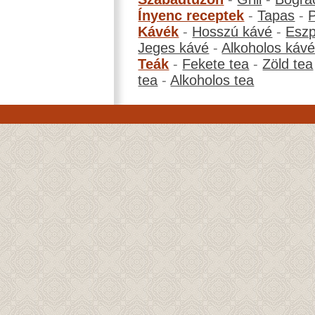
Ínyenc receptek
-
Tapas
-
Kávék
-
Hosszú kávé
-
Eszp
Jeges kávé
-
Alkoholos káv
Teák
-
Fekete tea
-
Zöld tea
tea
-
Alkoholos tea