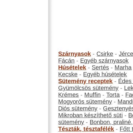
Szárnyasok
-
Csirke
-
Jérc
Fácán
-
Egyéb szárnyasok
Húsételek
-
Sertés
-
Marha
Kecske
-
Egyéb húsételek
Sütemény receptek
-
Édes
Gyümölcsös sütemény
-
Le
Krémes
-
Muffin
-
Torta
-
Fa
Mogyorós sütemény
-
Mand
Diós sütemény
-
Gesztenyé
Mikroban készíthető süti
-
B
sütemény
-
Bonbon, praliné, 
Tészták, tésztafélék
-
Főtt 