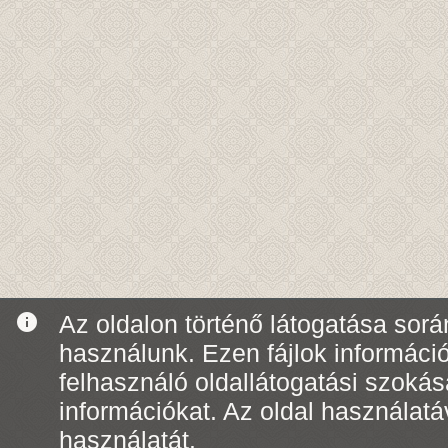
info
Az oldalon történő látogatása során
használunk. Ezen fájlok informáci
felhasználó oldallátogatási szoká
információkat. Az oldal használatá
használatát.