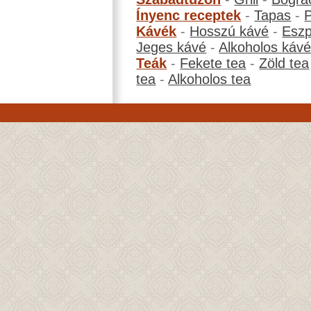
Ínyenc receptek
-
Tapas
-
Kávék
-
Hosszú kávé
-
Eszp
Jeges kávé
-
Alkoholos káv
Teák
-
Fekete tea
-
Zöld tea
tea
-
Alkoholos tea