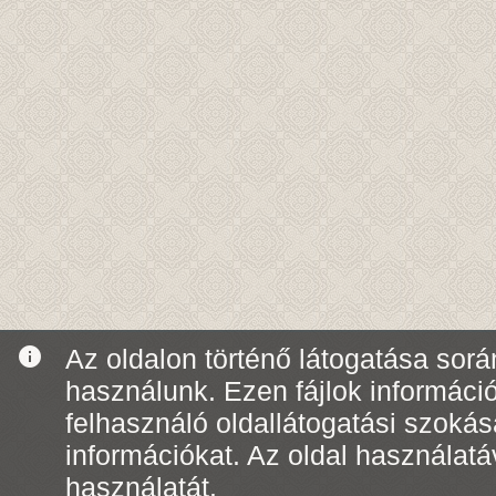
info
Az oldalon történő látogatása során
használunk. Ezen fájlok informáci
felhasználó oldallátogatási szoká
információkat. Az oldal használatá
használatát.