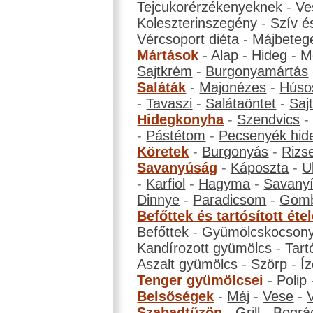
Tejcukorérzékenyeknek
-
Ve
Koleszterinszegény
-
Szív é
Vércsoport diéta
-
Májbeteg
Mártások
-
Alap
-
Hideg
-
M
Sajtkrém
-
Burgonyamártás
Saláták
-
Majonézes
-
Húso
-
Tavaszi
-
Salátaöntet
-
Saj
Hidegkonyha
-
Szendvics
-
Pástétom
-
Pecsenyék hid
Köretek
-
Burgonyás
-
Rizs
Savanyúság
-
Káposzta
-
U
-
Karfiol
-
Hagyma
-
Savanyí
Dinnye
-
Paradicsom
-
Gom
Befőttek és tartósított éte
Befőttek
-
Gyümölcskocson
Kandírozott gyümölcs
-
Tart
Aszalt gyümölcs
-
Szörp
-
Íz
Tenger gyümölcsei
-
Polip
Belsőségek
-
Máj
-
Vese
-
Szabadtűzön
-
Grill
-
Bográ