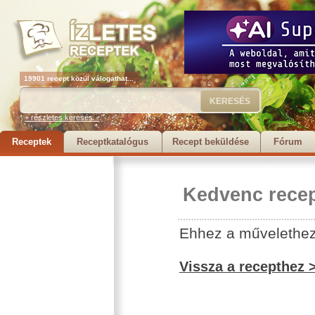
19901 recept közül válogathat...
+ részletes keresés...
Receptek
Receptkatalógus
Recept beküldése
Fórum
Kedvenc recep
Ehhez a művelethez 
Vissza a recepthez 