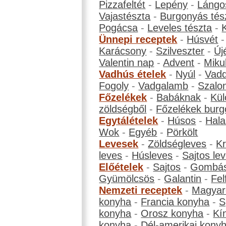
Pizzafeltét
-
Lepény
-
Lángo
Vajastészta
-
Burgonyás tés
Pogácsa
-
Leveles tészta
-
Ünnepi receptek
-
Húsvét
Karácsony
-
Szilveszter
-
Új
Valentin nap
-
Advent
-
Miku
Vadhús ételek
-
Nyúl
-
Vadd
Fogoly
-
Vadgalamb
-
Szalo
Főzelékek
-
Babáknak
-
Kül
zöldségből
-
Főzelékek burg
Egytálételek
-
Húsos
-
Hala
Wok
-
Egyéb
-
Pörkölt
Levesek
-
Zöldségleves
-
K
leves
-
Húsleves
-
Sajtos le
Előételek
-
Sajtos
-
Gombá
Gyümölcsös
-
Galantin
-
Fel
Nemzeti receptek
-
Magyar
konyha
-
Francia konyha
-
S
konyha
-
Orosz konyha
-
Kí
konyha
-
Dél-amerikai kony