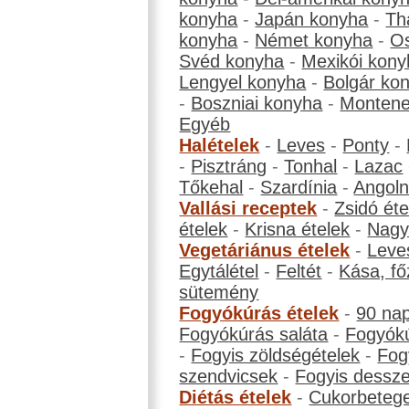
konyha
-
Japán konyha
-
Th
konyha
-
Német konyha
-
Os
Svéd konyha
-
Mexikói kony
Lengyel konyha
-
Bolgár ko
-
Boszniai konyha
-
Montene
Egyéb
Halételek
-
Leves
-
Ponty
-
-
Pisztráng
-
Tonhal
-
Lazac
Tőkehal
-
Szardínia
-
Angol
Vallási receptek
-
Zsidó éte
ételek
-
Krisna ételek
-
Nagyb
Vegetáriánus ételek
-
Leve
Egytálétel
-
Feltét
-
Kása, fő
sütemény
Fogyókúrás ételek
-
90 na
Fogyókúrás saláta
-
Fogyókú
-
Fogyis zöldségételek
-
Fog
szendvicsek
-
Fogyis dessze
Diétás ételek
-
Cukorbeteg