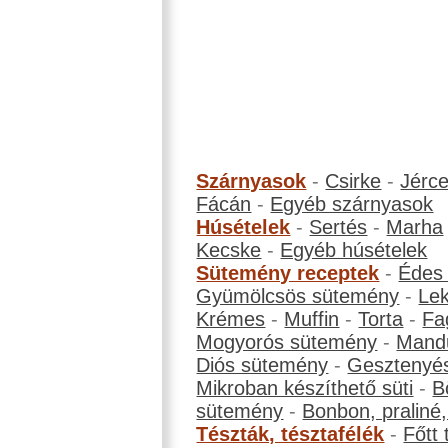
Szárnyasok
-
Csirke
-
Jérc
Fácán
-
Egyéb szárnyasok
Húsételek
-
Sertés
-
Marha
Kecske
-
Egyéb húsételek
Sütemény receptek
-
Édes
Gyümölcsös sütemény
-
Le
Krémes
-
Muffin
-
Torta
-
Fa
Mogyorós sütemény
-
Mand
Diós sütemény
-
Gesztenyé
Mikroban készíthető süti
-
B
sütemény
-
Bonbon, praliné, 
Tészták, tésztafélék
-
Főtt 